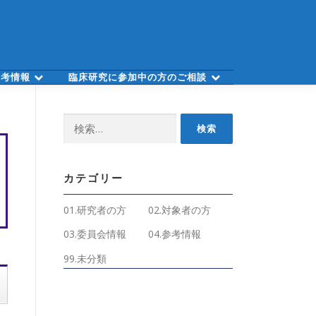
参考情報
臨床研究に参加中の方のご相談
検
索:
カテゴリー
01.研究者の方
02.対象者の方
03.委員会情報
04.参考情報
99.未分類