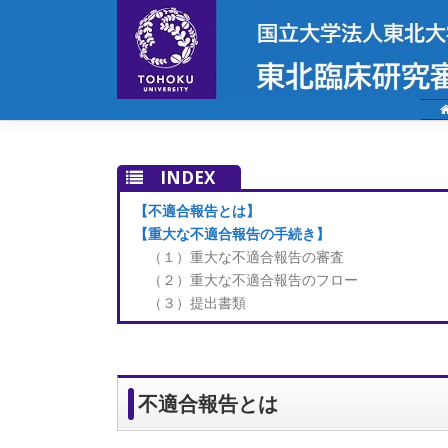
コ
ン
テ
ン
ツ
へ
ス
キ
INDEX
ッ
【不適合報告とは】
プ
【重大な不適合報告の手続き】
（１）重大な不適合報告の審査
（２）重大な不適合報告のフロー
（３）提出書類
不適合報告とは